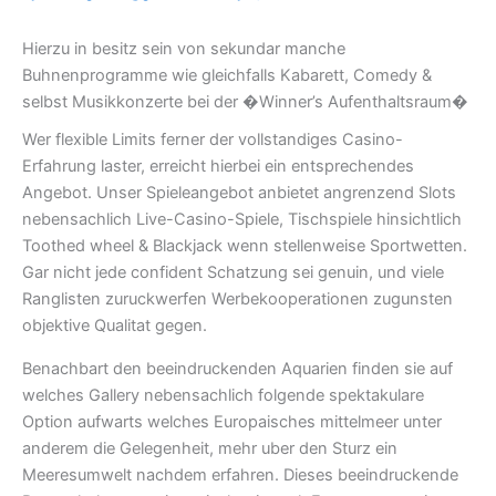
Hierzu in besitz sein von sekundar manche
Buhnenprogramme wie gleichfalls Kabarett, Comedy &
selbst Musikkonzerte bei der �Winner’s Aufenthaltsraum�
Wer flexible Limits ferner der vollstandiges Casino-
Erfahrung laster, erreicht hierbei ein entsprechendes
Angebot. Unser Spieleangebot anbietet angrenzend Slots
nebensachlich Live-Casino-Spiele, Tischspiele hinsichtlich
Toothed wheel & Blackjack wenn stellenweise Sportwetten.
Gar nicht jede confident Schatzung sei genuin, und viele
Ranglisten zuruckwerfen Werbekooperationen zugunsten
objektive Qualitat gegen.
Benachbart den beeindruckenden Aquarien finden sie auf
welches Gallery nebensachlich folgende spektakulare
Option aufwarts welches Europaisches mittelmeer unter
anderem die Gelegenheit, mehr uber den Sturz ein
Meeresumwelt nachdem erfahren. Dieses beeindruckende