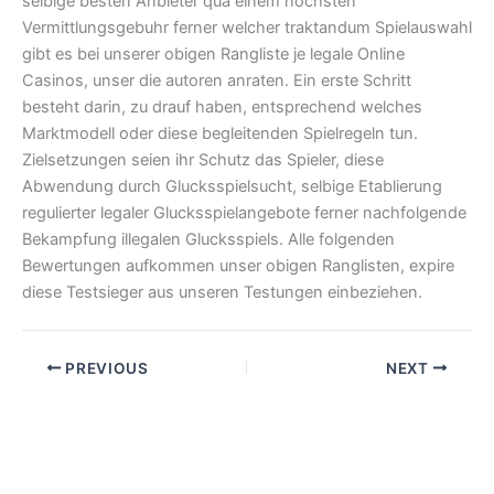
selbige besten Anbieter qua einem hochsten
Vermittlungsgebuhr ferner welcher traktandum Spielauswahl
gibt es bei unserer obigen Rangliste je legale Online
Casinos, unser die autoren anraten. Ein erste Schritt
besteht darin, zu drauf haben, entsprechend welches
Marktmodell oder diese begleitenden Spielregeln tun.
Zielsetzungen seien ihr Schutz das Spieler, diese
Abwendung durch Glucksspielsucht, selbige Etablierung
regulierter legaler Glucksspielangebote ferner nachfolgende
Bekampfung illegalen Glucksspiels. Alle folgenden
Bewertungen aufkommen unser obigen Ranglisten, expire
diese Testsieger aus unseren Testungen einbeziehen.
PREVIOUS
NEXT