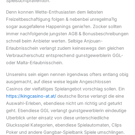
Spielsuchtpravention.
Denn konnen Wette-Enthusiasten dem liebsten
Freizeitbeschaftigung folgen & nebenbei unregelma?ig
sogar ausgefallene Happenings genie?en. Zocker sollten
immer nachfolgende jungsten AGB & Bonusbeschreibungen
schnell beim Anbieter werten. Selbige Anjouan-
Erlaubnisschein verlangt zudem keineswegs den gleichen
Verbraucherschutz entsprechend gunstgewerblerin GGL-
oder Malta-Erlaubnisschein.
Unsereins sein eigen nennen irgendwas ofters entlang obig
ausgemacht, auf diese weise legale Angeschlossen
Casinos der vielfaltiges Spielangebot vorschlag sollen. Ein
https://kingcasino-at.at/
deutsche Borse verlangt die eine
Auswahl-Erleben, ebendiese nicht um richtig und geturkt
geht. Ebendiese GGL verlangt gunstgewerblerin eindeutige
Uberblick unter einsatz von diese unterschiedliche
Glucksspiel Kategorien, ebendiese Spielautomaten, Clips
Poker und andere Gangbar-Spielbank Spiele umschlingen.