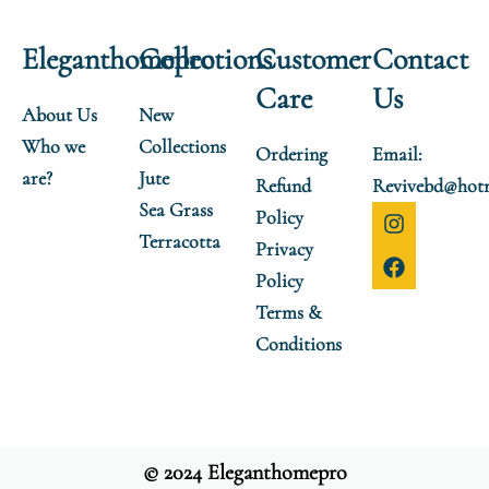
Eleganthomepro
Collections
Customer
Contact
Care
Us
About Us
New
Who we
Collections
Ordering
Email:
are?
Jute
Refund
Revivebd@hot
Sea Grass
I
F
Policy
n
a
Terracotta
Privacy
s
c
t
e
Policy
a
b
Terms &
g
o
r
o
Conditions
a
k
m
© 2024 Eleganthomepro