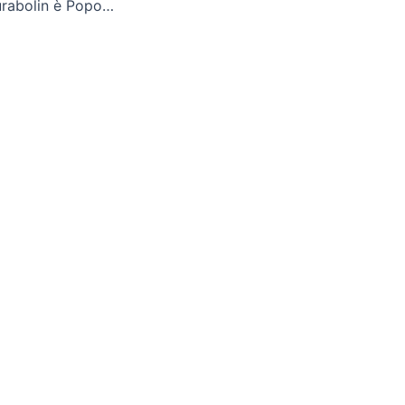
Perché il Deca-Durabolin è Popolare nei Cicli Classici