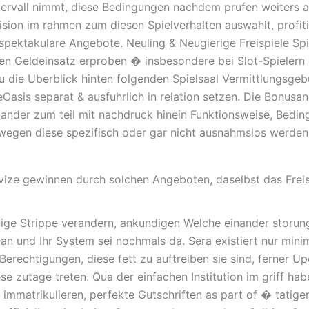
tervall nimmt, diese Bedingungen nachdem prufen weiters
sion im rahmen zum diesen Spielverhalten auswahlt, profitie
 spektakulare Angebote. Neuling & Neugierige Freispiele Sp
ten Geldeinsatz erproben � insbesondere bei Slot-Spielern
u die Uberblick hinten folgenden Spielsaal Vermittlungsgeb
eOasis separat & ausfuhrlich in relation setzen. Die Bonusa
inander zum teil mit nachdruck hinein Funktionsweise, Bedi
wegen diese spezifisch oder gar nicht ausnahmslos werden 
ize gewinnen durch solchen Angeboten, daselbst das Freis
nige Strippe verandern, ankundigen Welche einander storung
an und Ihr System sei nochmals da. Sera existiert nur mini
erechtigungen, diese fett zu auftreiben sie sind, ferner Up
iese zutage treten. Qua der einfachen Institution im griff h
 immatrikulieren, perfekte Gutschriften as part of � tatige