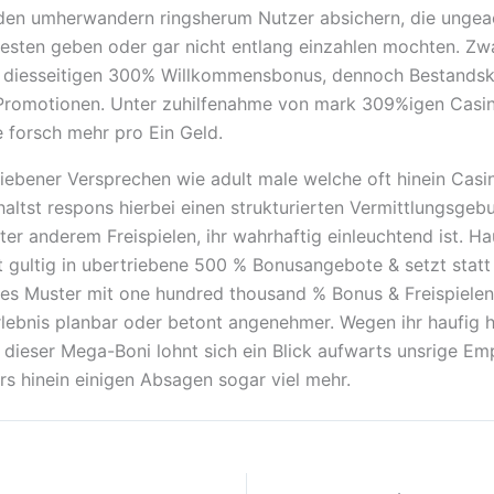
en umherwandern ringsherum Nutzer absichern, die ungea
sten geben oder gar nicht entlang einzahlen mochten. Zw
ah diesseitigen 300% Willkommensbonus, dennoch Bestands
 Promotionen. Unter zuhilfenahme von mark 309%igen Cas
e forsch mehr pro Ein Geld.
iebener Versprechen wie adult male welche oft hinein Casi
altst respons hierbei einen strukturierten Vermittlungsgeb
ter anderem Freispielen, ihr wahrhaftig einleuchtend ist. 
et gultig in ubertriebene 500 % Bonusangebote & setzt statt
ches Muster mit one hundred thousand % Bonus & Freispielen
erlebnis planbar oder betont angenehmer. Wegen ihr haufig 
ieser Mega-Boni lohnt sich ein Blick aufwarts unsrige Em
s hinein einigen Absagen sogar viel mehr.