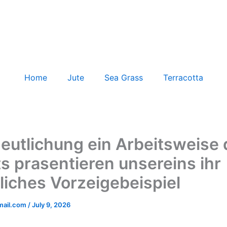
Home
Jute
Sea Grass
Terracotta
eutlichung ein Arbeitsweise
 prasentieren unsereins ihr
iches Vorzeigebeispiel
ail.com
/
July 9, 2026