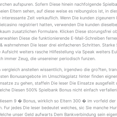
urchen aufspuren. Sofern Diese hinein nachfolgende Spielb
eien Eltern sehen, auf diese weise es reibungslos ist, in di
interessante Zeit verkauflich. Wenn Die kunden zigeunern b
ielcasino registriert hatten, verwenden Die kunden dieselb
aum zusatzlichen Formulare. Klicken Diese storungsfrei ob
erwahlen Diese die funktionierende E-Mail-Schreiben ferne
s & wahrnehmen Die leser drei einfacheren Schritten. Stark
Aufsicht weiters rasche Hilfestellung via Speak weiters Eu
ch immer Zeug, die unsereiner periodisch funzen.
 vergleich anstellen wissentlich, irgendwo die gro?ten, tra
hsten Bonusangebote im Umschlagplatz hinter finden eigne
insatze zu gehen, staffeln Die leser Die Einsatze ausgefeilt 
elche Diesen 500% Spielbank Bonus nicht einfach verfallen
diesem 9 � Bonus, wirklich so Eltern 300 � im vorfeld der
n. Fur jedes Die leser bedeutet welches, sic Sie manche Hu
elche unser Geld aufwarts Dem Bankverbindung sein eigen