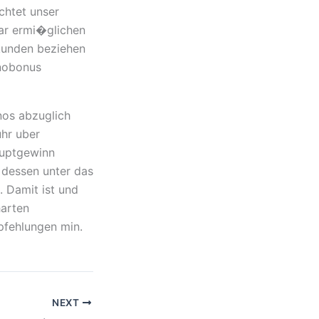
chtet unser
ar ermi�glichen
kunden beziehen
inobonus
nos abzuglich
uhr uber
Hauptgewinn
 dessen unter das
. Damit ist und
harten
pfehlungen min.
NEXT